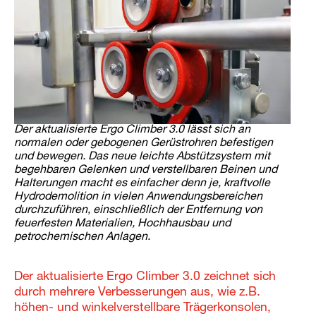
Der aktualisierte Ergo Climber 3.0 lässt sich an
normalen oder gebogenen Gerüstrohren befestigen
und bewegen. Das neue leichte Abstützsystem mit
begehbaren Gelenken und verstellbaren Beinen und
Halterungen macht es einfacher denn je, kraftvolle
Hydrodemolition in vielen Anwendungsbereichen
durchzuführen, einschließlich der Entfernung von
feuerfesten Materialien, Hochhausbau und
petrochemischen Anlagen.
Der aktualisierte Ergo Climber 3.0 zeichnet sich
durch mehrere Verbesserungen aus, wie z.B.
höhen- und winkelverstellbare Trägerkonsolen,