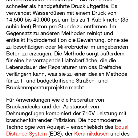
unübertroffene Produktivität – bis zu 25 Mal
schneller als handgeführte Druckluftgeräte. Es
verwendet Wasserdüsen mit einem Druck von
14.500 bis 40.000 psi, um bis zu 1 Kubikmeter (35
cubic feet) Beton pro Stunde zu entfernen. Im
Gegensatz zu anderen Methoden reinigt und
entkalkt Hydrodemolition die Bewehrung, ohne sie
zu beschädigen oder Mikrobrüche im umgebenden
Beton zu erzeugen. Die Methode sorgt außerdem
für eine hervorragende Haftoberfläche, die die
Lebensdauer der Reparaturen um das Dreifache
verlängern kann, was sie zu einer idealen Methode
für zeit- und budgetkritische Straßen- und
Brückenreparaturprojekte macht.
Für Anwendungen wie die Reparatur von
Brückendecks und den Austausch von
Dehnungsfugen kombiniert der 710V Leistung mit
branchenführender Präzision. Die hochmoderne
Technologie von Aquajet – einschließlich des
Equal
Distance System
(EDS), der
Keramikdüsen
und des