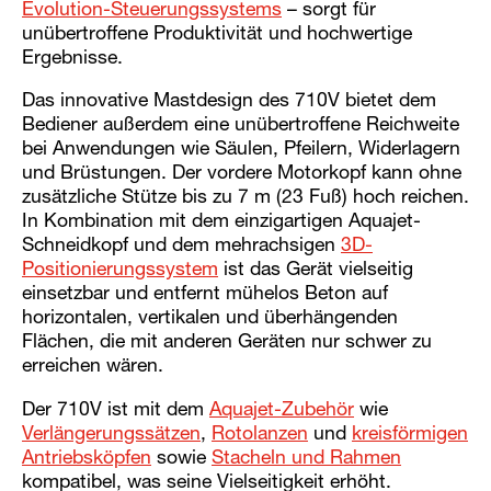
Evolution-Steuerungssystems
– sorgt für
unübertroffene Produktivität und hochwertige
Ergebnisse.
Das innovative Mastdesign des 710V bietet dem
Bediener außerdem eine unübertroffene Reichweite
bei Anwendungen wie Säulen, Pfeilern, Widerlagern
und Brüstungen. Der vordere Motorkopf kann ohne
zusätzliche Stütze bis zu 7 m (23 Fuß) hoch reichen.
In Kombination mit dem einzigartigen Aquajet-
Schneidkopf und dem mehrachsigen
3D-
Positionierungssystem
ist das Gerät vielseitig
einsetzbar und entfernt mühelos Beton auf
horizontalen, vertikalen und überhängenden
Flächen, die mit anderen Geräten nur schwer zu
erreichen wären.
Der 710V ist mit dem
Aquajet-Zubehör
wie
Verlängerungssätzen
,
Rotolanzen
und
kreisförmigen
Antriebsköpfen
sowie
Stacheln und Rahmen
kompatibel, was seine Vielseitigkeit erhöht.