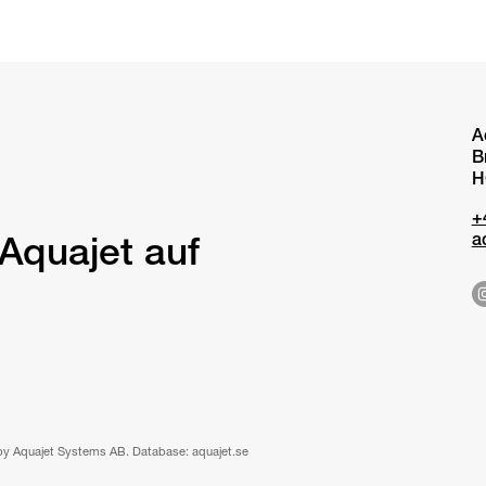
A
B
H
+
a
Aquajet auf
by Aquajet Systems AB. Database: aquajet.se