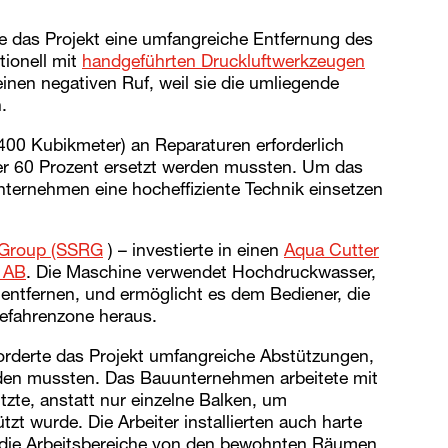
das Projekt eine umfangreiche Entfernung des
tionell mit
handgeführten Druckluftwerkzeugen
inen negativen Ruf, weil sie die umliegende
.
400 Kubikmeter) an Reparaturen erforderlich
er 60 Prozent ersetzt werden mussten. Um das
nternehmen eine hocheffiziente Technik einsetzen
r Group (SSRG
) – investierte in einen
Aqua Cutter
 AB
. Die Maschine verwendet Hochdruckwasser,
entfernen, und ermöglicht es dem Bediener, die
efahrenzone heraus.
orderte das Projekt umfangreiche Abstützungen,
erden mussten. Das Bauunternehmen arbeitete mit
zte, anstatt nur einzelne Balken, um
zt wurde. Die Arbeiter installierten auch harte
 die Arbeitsbereiche von den bewohnten Räumen