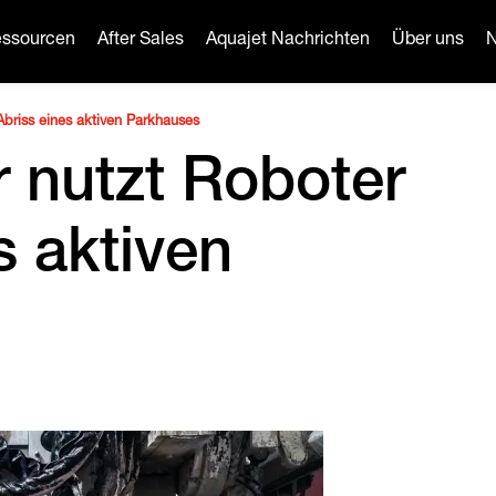
ssourcen
After Sales
Aquajet Nachrichten
Über uns
N
briss eines aktiven Parkhauses
 nutzt Roboter
s aktiven