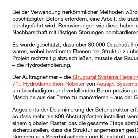
Bei der Verwendung herkömmlicher Methoden würde 
beschädigten Betons erfordern, eine Arbeit, die tradi
durchgeführt wird. Renovierungen wie diese haben e
Nachbarschaft mit lästigen Störungen bombardieren
Es wurde geschätzt, dass über 30.000 Quadratfuß (
waren, wobei bestimmte Ebenen der Struktur zu üb
Projekt rechtzeitig abzuschließen, musste das Bauu
– die Hydrodemolierung.
Der Auftragnehmer – die
Structural Systems Repai
710 Hydrodemolition-Roboter
von
Aquajet Systems
um beschädigten und verfallenden Beton präzise zu 
Maschine aus der Ferne zu manövrieren – aus der G
Angesichts der Delaminierung der Betonstruktur erf
so dass mehr als 800 Abstützpfosten installiert w
einem globalen Raster, das die gesamte Etage abstüt
sicherzustellen, dass die Struktur angemessen gestüt
Barrieren aus Sperrholzwänden und Kunststoff, um