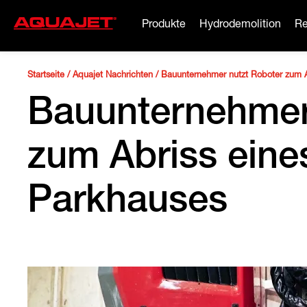
Produkte
Hydrodemolition
Re
Startseite
/
Aquajet Nachrichten
/
Bauunternehmer nutzt Roboter zum A
Bauunternehmer
zum Abriss eine
Parkhauses