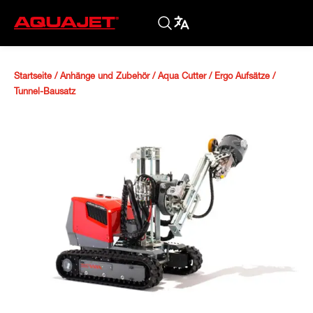
Startseite
/
Anhänge und Zubehör
/
Aqua Cutter / Ergo Aufsätze
/
Tunnel-Bausatz