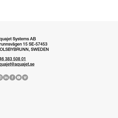
quajet Systems AB
runnsvägen 15 SE-57453
OLSBYBRUNN, SWEDEN
46 383 508 01
quajet@aquajet.se