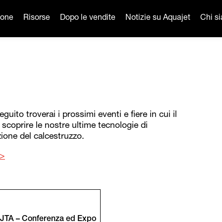
ione
Risorse
Dopo le vendite
Notizie su Aquajet
Chi s
uito troverai i prossimi eventi e fiere in cui il
 scoprire le nostre ultime tecnologie di
zione del calcestruzzo.
>>
JTA – Conferenza ed Expo