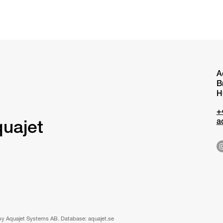
A
B
H
+
a
quajet
by Aquajet Systems AB. Database: aquajet.se