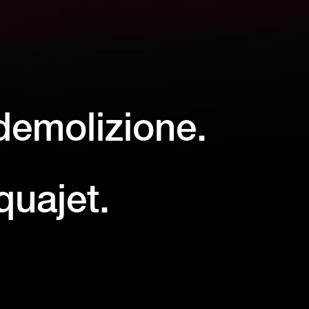
odemolizione.
uajet.