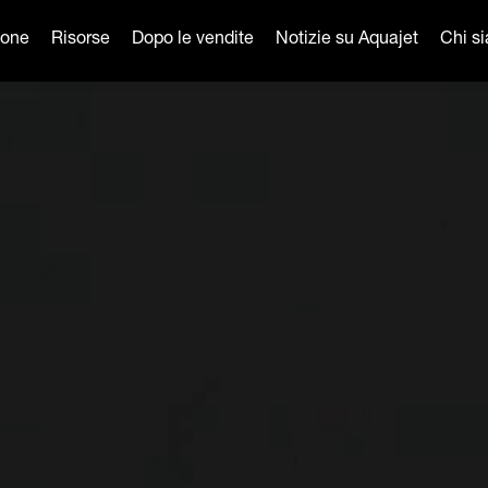
ione
Risorse
Dopo le vendite
Notizie su Aquajet
Chi s