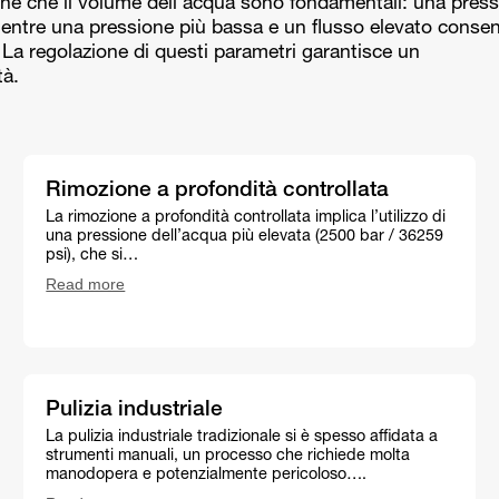
sione che il volume dell’acqua sono fondamentali: una pres
 mentre una pressione più bassa e un flusso elevato conse
 La regolazione di questi parametri garantisce un
tà.
Rimozione a profondità controllata
La rimozione a profondità controllata implica l’utilizzo di
una pressione dell’acqua più elevata (2500 bar / 36259
psi), che si…
Read more
Pulizia industriale
La pulizia industriale tradizionale si è spesso affidata a
strumenti manuali, un processo che richiede molta
manodopera e potenzialmente pericoloso….