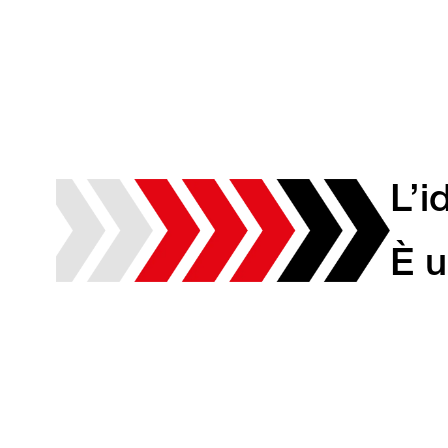
L’i
È u