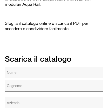
modulari Aqua Rail.
Sfoglia il catalogo online o scarica il PDF per
accedere e condividere facilmente.
Scarica il catalogo
N
o
m
F
e
i
(
r
O
s
L
b
t
b
a
A
l
s
z
i
t