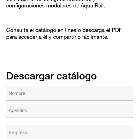
configuraciones modulares de Aqua Rail.
Consulta el catálogo en línea o descarga el PDF
para acceder a él y compartirlo fácilmente.
Descargar catálogo
N
o
m
F
b
i
r
r
e
s
L
(
t
a
E
O
s
m
b
t
l