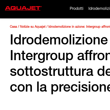
Prodotti
Idrodemoliz
Casa
/
Notizie su Aquajet
/
Idrodemolizione in azione: Intergroup affron
Idrodemolizione 
Intergroup affron
sottostruttura d
con la precision