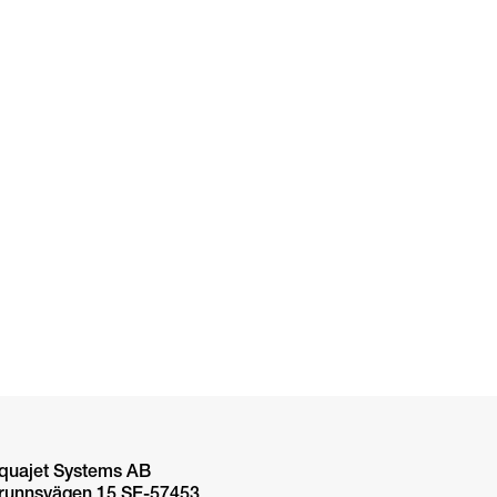
quajet Systems AB
runnsvägen 15 SE-57453