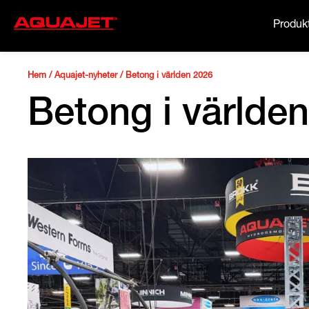
Produk
Hem
/
Aquajet-nyheter
/
Betong i världen 2026
Betong i världe