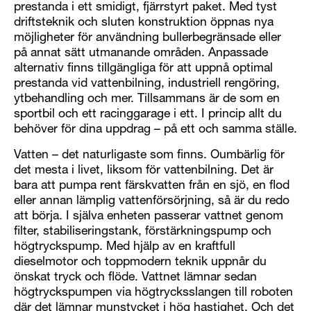
prestanda i ett smidigt, fjärrstyrt paket. Med tyst
driftsteknik och sluten konstruktion öppnas nya
möjligheter för användning bullerbegränsade eller
på annat sätt utmanande områden. Anpassade
alternativ finns tillgängliga för att uppnå optimal
prestanda vid vattenbilning, industriell rengöring,
ytbehandling och mer. Tillsammans är de som en
sportbil och ett racinggarage i ett. I princip allt du
behöver för dina uppdrag – på ett och samma ställe.
Vatten – det naturligaste som finns. Oumbärlig för
det mesta i livet, liksom för vattenbilning. Det är
bara att pumpa rent färskvatten från en sjö, en flod
eller annan lämplig vattenförsörjning, så är du redo
att börja. I själva enheten passerar vattnet genom
filter, stabiliseringstank, förstärkningspump och
högtryckspump. Med hjälp av en kraftfull
dieselmotor och toppmodern teknik uppnår du
önskat tryck och flöde. Vattnet lämnar sedan
högtryckspumpen via högtrycksslangen till roboten
där det lämnar munstycket i hög hastighet. Och det