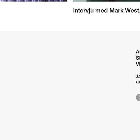
Intervju med Mark West
A
S
V
+
a