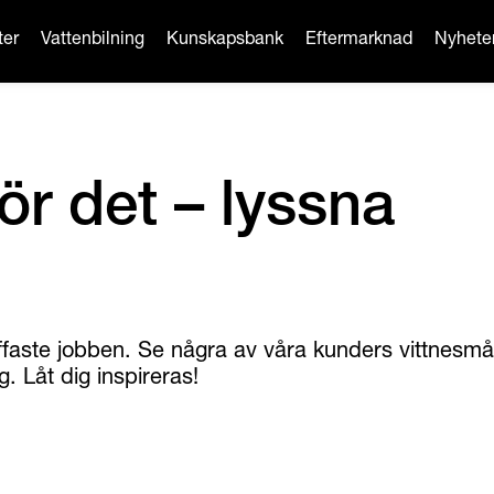
ter
Vattenbilning
Kunskapsbank
Eftermarknad
Nyhete
för det – lyssna
tuffaste jobben. Se några av våra kunders vittnesm
. Låt dig inspireras!