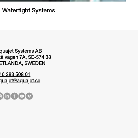
, Watertight Systems
quajet Systems AB
tålvägen 7A, SE-574 38
ETLANDA, SWEDEN
46 383 508 01
quajet@aquajet.se