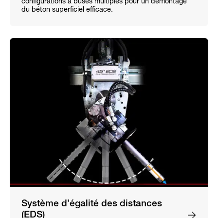
configurations à buses multiples pour un démontage
du béton superficiel efficace.
Système d’égalité des distances
(EDS)