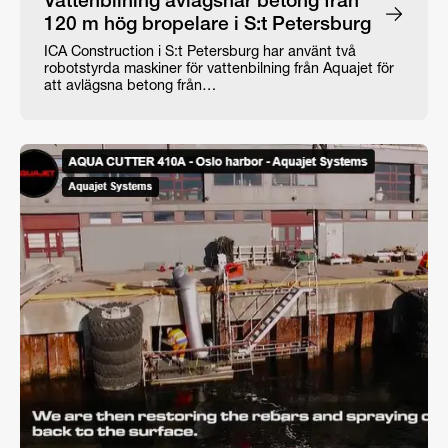
Vattenbilning avlägsnar betong från
120 m hög bropelare i S:t Petersburg
ICA Construction i S:t Petersburg har använt två
robotstyrda maskiner för vattenbilning från Aquajet för
att avlägsna betong från…