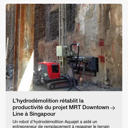
L’hydrodémolition rétablit la
productivité du projet MRT Downtown
Line à Singapour
Un robot d’hydrodémolition Aquajet a aidé un
entrepreneur de remplacement à regagner le terrain