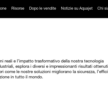
ione
Risorse
Dopo le vendite
Notizie su Aquajet
Chi s
ni reali e l’impatto trasformativo della nostra tecnologia
dustriali, esplora i diversi e impressionanti risultati ottenut
pri come le nostre soluzioni migliorano la sicurezza, l’effic
izione in tutto il mondo.