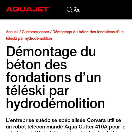
Accueil
/
Customer cases
/
Démontage du béton des fondations d’un
téléski par hydrodémolition
Démontage du
béton des
fondations d’un
téléski par
hydrodémolition
L’entreprise suédoise spécialisée Corvara utilise
un robot télécommandé Aqua Cutter 410A pour le