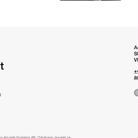
A
S
V
t
+
a
B
by Aquajet Systems AB. Database: aquajet.se