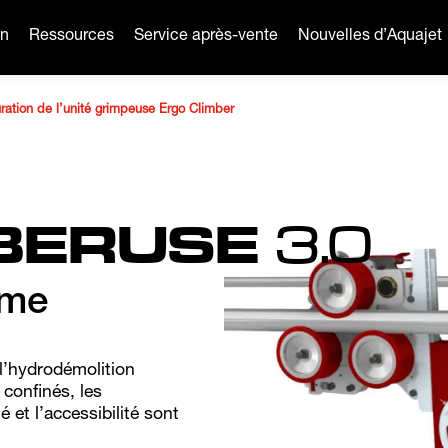
on
Ressources
Service après-vente
Nouvelles d’Aquajet
ration de l’unité grimpeuse Ergo Climber
MBERUSE
3.0
ème
l’hydrodémolition
 confinés, les
té et l’accessibilité sont