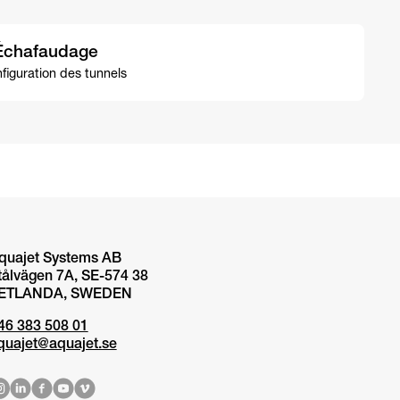
Échafaudage
nfiguration des tunnels
quajet Systems AB
tålvägen 7A, SE-574 38
ETLANDA, SWEDEN
46 383 508 01
quajet@aquajet.se