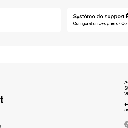
Système de support 
Configuration des piliers / Co
A
S
V
t
+
a
B