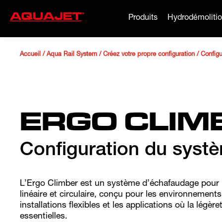
Produits
Hydrodémoliti
Accueil
/
Aqua Rail System
/
Créez votre propre configuration
/
Configu
ERGO CLI
Configuration du syst
L’Ergo Climber est un système d’échafaudage pour 
linéaire et circulaire, conçu pour les environnements
installations flexibles et les applications où la légère
essentielles.