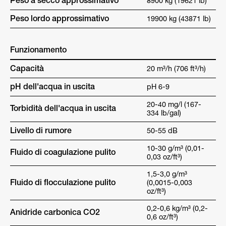
Peso a secco approssimativo
8900 kg (19621 lb)
Peso lordo approssimativo
19900 kg (43871 lb)
Funzionamento
Capacità
20 m³/h (706 ft³/h)
pH dell'acqua in uscita
pH 6-9
20-40 mg/l (167-
Torbidità dell'acqua in uscita
334 lb/gal)
Livello di rumore
50-55 dB
10-30 g/m³ (0,01-
Fluido di coagulazione pulito
0,03 oz/ft³)
1,5-3,0 g/m³
Fluido di flocculazione pulito
(0,0015-0,003
oz/ft³)
0,2-0,6 kg/m³ (0,2-
Anidride carbonica CO2
0,6 oz/ft³)