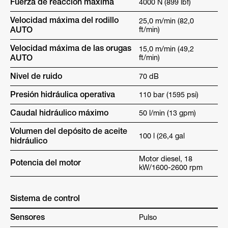
Fuerza de reacción máxima
4000 N (899 lbf)
Velocidad máxima del rodillo
25,0 m/min (82,0
AUTO
ft/min)
Velocidad máxima de las orugas
15,0 m/min (49,2
AUTO
ft/min)
Nivel de ruido
70 dB
Presión hidráulica operativa
110 bar (1595 psi)
Caudal hidráulico máximo
50 l/min (13 gpm)
Volumen del depósito de aceite
100 l (26,4 gal
hidráulico
Motor diesel, 18
Potencia del motor
kW/1600-2600 rpm
Sistema de control
Sensores
Pulso