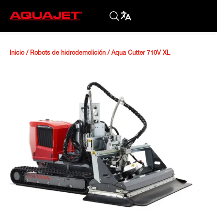
Inicio
/
Robots de hidrodemolición
/
Aqua Cutter 710V XL