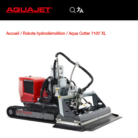
Accueil
/
Robots hydrodémolition
/
Aqua Cutter 710V XL