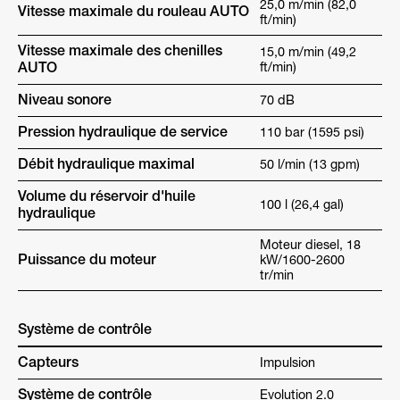
25,0 m/min (82,0
Vitesse maximale du rouleau AUTO
ft/min)
Vitesse maximale des chenilles
15,0 m/min (49,2
AUTO
ft/min)
Niveau sonore
70 dB
Pression hydraulique de service
110 bar (1595 psi)
Débit hydraulique maximal
50 l/min (13 gpm)
Volume du réservoir d'huile
100 l (26,4 gal)
hydraulique
Moteur diesel, 18
Puissance du moteur
kW/1600-2600
tr/min
Système de contrôle
Capteurs
Impulsion
Système de contrôle
Evolution 2.0