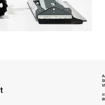
A
S
V
t
+
a