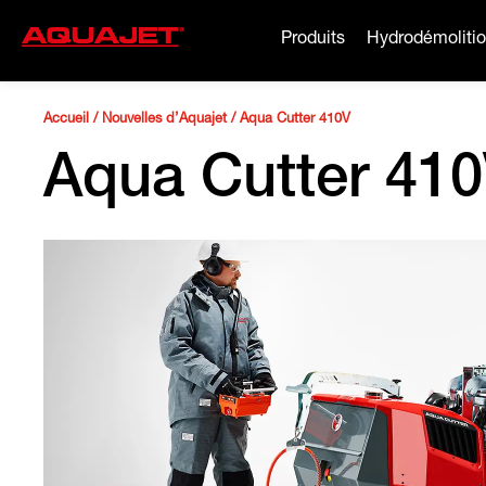
Produits
Hydrodémoliti
Accueil
/
Nouvelles d’Aquajet
/
Aqua Cutter 410V
Aqua Cutter 41