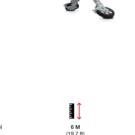
l
6 M
(19,7 ft)