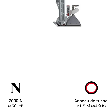
2000 N
Anneau de tunne
(450 lbf)
ø1,5 M (ø4,9 ft)