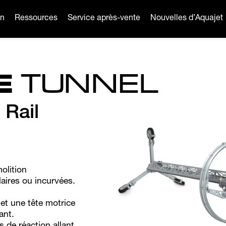
on
Ressources
Service après-vente
Nouvelles d’Aquajet
E
TUNNEL
 Rail
olition
laires ou incurvées.
et une tête motrice
ant.