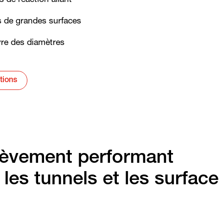
 de réaction allant
is de grandes surfaces
uvre des diamètres
ations
lèvement performant
 les tunnels et les surfac