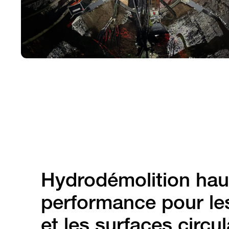
Hydrodémolition hau
performance pour le
et les surfaces circul